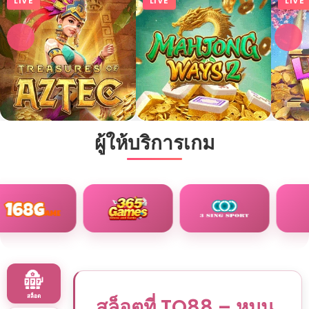
วัตถุประสงค์ในการ
ดูแลบ้าน tq888 ที่คุณ
ควรรู้กันเถอะ
首頁
สล็อต
การบำรุงรักษา tq888 สล็อต คืออะไร? มาทำความรู้จักกับ 5
วัตถุประสงค์ในการดูแลบ้าน tq888 ที่คุณควรรู้กันเถอะ
全部文章
選擇文章
สํารวจเกมคาสิโนสดบน TQ88: คู่มือสมัครเล่นที่
ครอบคลุม
คาสิโนสด
ทำความรู้จักกับเกมสล็อตออนไลน์มากยิ่งขึ้นที่ 
TQ88 เว็บตรง เว็บเกมไฮโลออนไลน์ อันดับ 1 ที่เชื่อ
การบำรุงรักษา
tq888
(tq888 สล็อต) เป็นส่วนสำคัญใน
TQ88
สล็อต
ถือได้
การรักษาคุณภาพและความปลอดภัยของแพลตฟอร์มการ
TQ88 เปิดบริการแทงบอลออนไลน์ ให้คุณมีทาง
เทคนิคการทำเงินกับสล็อตออนไลน์ ผ่านหน้า
พนันออนไลน์ เพื่อให้ผู้เล่นสามารถเพลิดเพลินกับการเล่น
เลือกใหม่ในการทำเงิน
เว็บตรงดีที่สุด TQ88 คาสิโนออนไลน์ คุณภาพ เดิม
กีฬา
บราวเซอร์
ยิงปลา
เกมได้อย่างราบรื่นและมั่นใจได้ในทุกการเดิมพัน การดูแล
พันง่าย ไม่มีเงื่อนไข ปี 2024