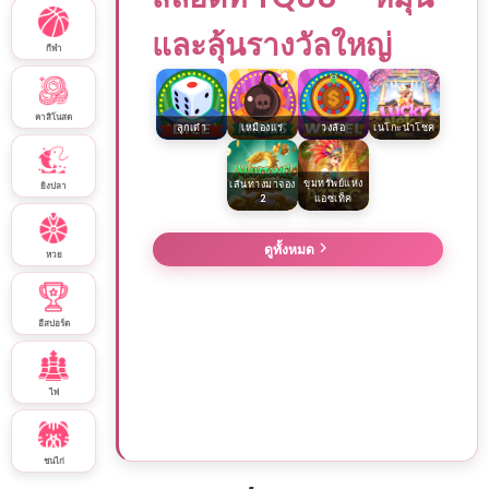
ทางเข้าแทงบอลออนไลน์ TQ88 เล่นได้ทุกช่องทาง 
ระบบอย่างเหมาะสมไม่เพียงแต่ทำให้บริการทำงานได้ดี แต่
พิชิตเกมสล็อตออนไลน์ได้อย่างง่ายดาย นั่งชิวอยู่บ้าน
ยิงปลา
TQ88 เกมยิงปลา เล่นได้ตลอด 24 ชม. ฝาก ถอน ได้
รวยได้อย่างง่ายๆ 
วิธีเล่นแบล็คแจ็คสำหรับผู้เริ่มต้น | กฎ วิธีเล่น และ
การจ่ายเงินสูงและอัตราต่อรองที่น่าตื่นเต้น เว็บหวย 
ยังช่วยป้องกันปัญหาต่างๆ ที่อาจเกิดขึ้นในระหว่างการใช้
ก็สร้างกำไร
ตามใจคุณ 
กลยุทธ์
อันดับ 1 TQ88
หวย
งาน ในบทความนี้ เราจะพาคุณไปทำความรู้จักกับ 5
สล็อตค่ายใหญ่ บริการเกมสล็อต ที่ได้รับกระแสนิยม
ความปลอดภัยและความเป็นส่วนตัวที่ tq88vip เชื่อ
วัตถุประสงค์หลักในการบำรุงรักษา tq888 ที่สำคัญ ซึ่งจะ
คาสิโน TQ88 ยอดนิยมดีที่สุดในประเทศไทย
แทงหวยออนไลน์ TQ88 ผ่านเว็บหวยดีที่สุด อัตรา
มากที่สุดตอนนี้
ถือได้ ปลอดภัย และมั่นคง
บล็อก
ช่วยให้คุณเข้าใจถึงขั้นตอนการดูแลแพลตฟอร์มนี้ และ
จ่ายสูง เชื่อถือได้ จ่ายจริง 
วิธีลงทะเบียนที่ tq888 สล็อต และรับโบนัสการเดิม
เกมยิงปลา TQ88 Casino ที่ 1 ของ เกมส์สล็อตยิงปลา
สล็อตแตกง่าย TQ88 เล่นง่ายบนมือถือ ทุกช่วงเวลา 
ความสำคัญของการบำรุงรักษาที่มีผลต่อประสบการณ์ของ
พันกีฬาพิเศษในประเทศไทย
ออนไลน์ รวมทุกค่าย
คาสิโน TQ88: แพลตฟอร์มเดิมพันที่เชื่อถือได้สำหรับ
ลงทะเบียน
คือการทำเงิน
ผู้เล่น
เล่นเกมสนุกๆ ที่ tq888 สล็อต และรับโบนัสต้อนรับ
รางวัลใหญ่
Tq88bet: วิธีลงทะเบียนและถอนเงินรางวัลของคุณ
วิธีจัดการเงินทุนเพื่อควบคุมความเสี่ยงในตอนเล่นคา
1. tq88 รักษาความปลอดภัยของระบบ
ทันที
การบำรุงรักษา tq888 สล็อต คืออะไร? มาทำความ
เกมสนุกๆ
สิโนออนไลน์
tq888 เครดิตฟรี: เกมมือถือสนุกๆ สำหรับสายเดิมพัน
อะไรคือ Golden Goal? tq88bet อธิบายข้อดีและข้อ
ความปลอดภัยคือสิ่งสำคัญที่สุดในการบำรุงรักษา tq888
รู้จักกับ 5 วัตถุประสงค์ในการดูแลบ้าน tq888 ที่คุณ
ประสบการณ์ที่ดีที่สุดจากการเล่นเกมสนุกกับ tq888 
เสียของกฎข้อที่ 1
โดยเฉพาะในแพลตฟอร์มการพนันออนไลน์ที่เกี่ยวข้องกับ
เกมมือถือสนุกๆ
TQ88: แพลตฟอร์มทัวร์นาเมนต์สล็อตที่มาแรงที่สุด
tq88 support:  เมื่อคุณฝันถึงงู ควรเลือกหมายเลข
ควรรู้กันเถอะ
เครดิตฟรี เกมอันดับหนึ่ง
สำรวจเกมคาสิโนไทยที่ดีที่สุดที่ TQ88th
ข้อมูลส่วนตัวและการเงินของผู้เล่น ระบบที่ไม่ได้รับการ
ในปี 2024
ใดเพื่อชนะรางวัลแจ็คพอต?
วิธีดาวน์โหลดและเล่นเพื่อรับรางวัลอย่างมี
วิธีการชนะรางวัลแจ็คพอต TQ88VIP ด้วยคำแนะนำ
กฎบาคาร่า จาก tq88: ทำความเข้าใจหลักการเบื้อง
เกม
tq88th คาสิโนออนไลน์ที่ปลอดภัยอันดับ 1
บำรุงรักษาอย่างดีอาจเกิดปัญหาการโจรกรรมข้อมูลหรือ
ประสิทธิภาพบน TQ888 เครดิตฟรี
ทำไม tq88 support ถึงเป็นที่ชื่นชอบของ
 สถานที่ที่ดีที่สุดสำหรับการเล่นสล็อตออนไลน์: 
วิธีถอนเงินจาก TQ88 Slot อย่างรวดเร็วในพริบตา
จากผู้เชี่ยวชาญ
ต้นและคำที่สำคัญ
แฮ็กบัญชี ซึ่งอาจทำให้ผู้เล่นสูญเสียเงินทุนหรือข้อมูลส่วน
tq888: แนะนำวิธีการเล่นคีโนลอตเตอรี่ที่ดีที่สุดที่คู
ประเทศไทยสำหรับเกมออนไลน์ที่สนุก
 TQ88 ข้อมูลที่คุณไม่ควรพลาด
เกมที่เล่นออนไลน์ได้สนุกๆ
มาทำความรู้จักกับพอร์ทัลเกม tq88th กันเถอะ ว่า
TQ888 สล็อต ข้อมูลเกี่ยวกับอัตราต่อรองในการเดิม
บุคคลไปได้
เงื่อนไขการเดิมพันฟุตบอล TQ8888 เรียนรู้วิธีเพิ่ม
การเลือกเกมคาสิโนมือถือที่ดีที่สุดบน TQ88 สำหรับ
เบท
tq888: คำแนะนำที่ดีที่สุดสำหรับการเล่นลอตเตอรี 
ทำไมถึงน่าสนใจสำหรับนักเดิมพัน
พัน – ปัจจัยสำคัญที่ควรพิจารณาเมื่อวางเดิมพัน
เพื่อป้องกันความเสี่ยงเหล่านี้ tq888 สล็อต ใช้เทคโนโลยี
โอกาสในการชนะของคุณ
ปี 2025
เกมมือถือน่าเล่น2025
ข้อกำหนดและเงื่อนไขของ tq88bet: การเพิ่ม
Keno
ลงทะเบียนบน tq888 สล็อต และเข้าถึงเกมพรีเมียม
การเข้ารหัสขั้นสูง เช่น SSL (Secure Socket Layer) และ
Golden Fish Shooter 777 คืออะไร? เคล็ดลับการ
เกมมือถือที่น่าเล่นในปี 2025 และ tq888: คู่มือการ
ประโยชน์สูงสุดให้กับสมาชิก