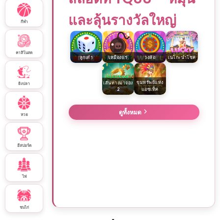
สล็อตค่ายใหญ่ บริการเกมสล็อต ที่ได้รับกระแสนิยม
ความปลอดภัยและความเป็นส่วนตัวที่ tq88vip เชื่อ
พอร์ทัลเกม tq888 เครดิตฟรี และเหตุผลที่ทำให้มันเป็นตัว
คาสิโน TQ88 ยอดนิยมดีที่สุดในประเทศไทย
แทงหวยออนไลน์ TQ88 ผ่านเว็บหวยดีที่สุด อัตรา
มากที่สุดตอนนี้
ถือได้ ปลอดภัย และมั่นคง
บล็อก
เลือกที่น่าสนใจสำหรับนักเดิมพันทุกคน
จ่ายสูง เชื่อถือได้ จ่ายจริง 
วิธีลงทะเบียนที่ tq888 สล็อต และรับโบนัสการเดิม
เกมยิงปลา TQ88 Casino ที่ 1 ของ เกมส์สล็อตยิงปลา
สล็อตแตกง่าย TQ88 เล่นง่ายบนมือถือ ทุกช่วงเวลา 
พันกีฬาพิเศษในประเทศไทย
ออนไลน์ รวมทุกค่าย
คาสิโน TQ88: แพลตฟอร์มเดิมพันที่เชื่อถือได้สำหรับ
ลงทะเบียน
คือการทำเงิน
1. TQ88 Slot คืออะไร?
เล่นเกมสนุกๆ ที่ tq888 สล็อต และรับโบนัสต้อนรับ
รางวัลใหญ่
Tq88bet: วิธีลงทะเบียนและถอนเงินรางวัลของคุณ
วิธีจัดการเงินทุนเพื่อควบคุมความเสี่ยงในตอนเล่นคา
tq888 เครดิตฟรี เป็นแพลตฟอร์มการพนันออนไลน์ที่มีเกม
ทันที
การบำรุงรักษา tq888 สล็อต คืออะไร? มาทำความ
เกมสนุกๆ
สิโนออนไลน์
tq888 เครดิตฟรี: เกมมือถือสนุกๆ สำหรับสายเดิมพัน
อะไรคือ Golden Goal? tq88bet อธิบายข้อดีและข้อ
หลากหลายประเภททั้งคาสิโนสด, สล็อต, กีฬา, และเก
รู้จักกับ 5 วัตถุประสงค์ในการดูแลบ้าน tq888 ที่คุณ
ประสบการณ์ที่ดีที่สุดจากการเล่นเกมสนุกกับ tq888 
เสียของกฎข้อที่ 1
มอื่นๆ ที่ออกแบบมาเพื่อรองรับนักเดิมพันที่ชื่นชอบความ
เกมมือถือสนุกๆ
TQ88: แพลตฟอร์มทัวร์นาเมนต์สล็อตที่มาแรงที่สุด
tq88 support:  เมื่อคุณฝันถึงงู ควรเลือกหมายเลข
ควรรู้กันเถอะ
เครดิตฟรี เกมอันดับหนึ่ง
สำรวจเกมคาสิโนไทยที่ดีที่สุดที่ TQ88th
หลากหลายและความตื่นเต้น ด้วยการออกแบบที่ใช้งานง่าย
ในปี 2024
ใดเพื่อชนะรางวัลแจ็คพอต?
วิธีดาวน์โหลดและเล่นเพื่อรับรางวัลอย่างมี
วิธีการชนะรางวัลแจ็คพอต TQ88VIP ด้วยคำแนะนำ
กฎบาคาร่า จาก tq88: ทำความเข้าใจหลักการเบื้อง
เกม
tq88th คาสิโนออนไลน์ที่ปลอดภัยอันดับ 1
ระบบที่ปลอดภัย และการบริการที่รวดเร็ว tq888 เครดิตฟรี
ประสิทธิภาพบน TQ888 เครดิตฟรี
ทำไม tq88 support ถึงเป็นที่ชื่นชอบของ
 สถานที่ที่ดีที่สุดสำหรับการเล่นสล็อตออนไลน์: 
วิธีถอนเงินจาก TQ88 Slot อย่างรวดเร็วในพริบตา
จากผู้เชี่ยวชาญ
ต้นและคำที่สำคัญ
จึงสามารถตอบสนองความต้องการของผู้เล่นได้เป็นอย่างดี
tq888: แนะนำวิธีการเล่นคีโนลอตเตอรี่ที่ดีที่สุดที่คู
ประเทศไทยสำหรับเกมออนไลน์ที่สนุก
 TQ88 ข้อมูลที่คุณไม่ควรพลาด
เกมที่เล่นออนไลน์ได้สนุกๆ
มาทำความรู้จักกับพอร์ทัลเกม tq88th กันเถอะ ว่า
TQ888 สล็อต ข้อมูลเกี่ยวกับอัตราต่อรองในการเดิม
เงื่อนไขการเดิมพันฟุตบอล TQ8888 เรียนรู้วิธีเพิ่ม
การเลือกเกมคาสิโนมือถือที่ดีที่สุดบน TQ88 สำหรับ
เบท
tq888: คำแนะนำที่ดีที่สุดสำหรับการเล่นลอตเตอรี 
ทำไมถึงน่าสนใจสำหรับนักเดิมพัน
พัน – ปัจจัยสำคัญที่ควรพิจารณาเมื่อวางเดิมพัน
2. ความหลากหลายของเกมที่ TQ88 Slot
โอกาสในการชนะของคุณ
ปี 2025
เกมมือถือน่าเล่น2025
ข้อกำหนดและเงื่อนไขของ tq88bet: การเพิ่ม
Keno
ลงทะเบียนบน tq888 สล็อต และเข้าถึงเกมพรีเมียม
สิ่งที่ทำให้ tq888 เครดิตฟรี น่าสนใจคือความหลากหลาย
Golden Fish Shooter 777 คืออะไร? เคล็ดลับการ
เกมมือถือที่น่าเล่นในปี 2025 และ tq888: คู่มือการ
ประโยชน์สูงสุดให้กับสมาชิก
ของเกมที่สามารถเลือกเล่นได้ ไม่ว่าจะเป็นเกมคาสิโนสด,
เว็บ
สนับสนุน TQ888 ชั้นนำสำหรับการทำคะแนนทุก
สมัครง่าย ๆ
เกมพนันกีฬา, หรือสล็อตออนไลน์ ทุกเกมที่ tq888 เครดิต
คาสิโน TQ88VIP การชนไก่ – สนามที่น่าสนใจ
ครั้ง
ฟรี นำเสนอล้วนได้รับการคัดสรรและพัฒนาโดยผู้ให้บริการ
สำหรับนักเดิมพัน