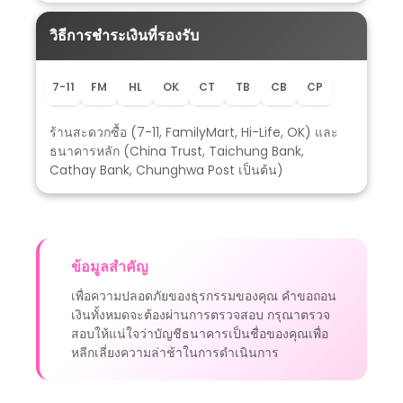
ความช่วยเหลือผ่านช่องทางต่างๆ เช่น แชทสด, อีเมล หรือ
โทรศัพท์
6. ความสะดวกสบายในการเข้าใช้งาน
tq888 เครดิตฟรี รองรับการเข้าใช้งานทั้งบนเว็บไซต์และ
แอปพลิเคชันมือถือ ทำให้นักเดิมพันสามารถเข้าถึงเกม
โปรดได้ทุกที่ทุกเวลา ไม่ว่าจะเป็นผ่านคอมพิวเตอร์,
แท็บเล็ต, หรือสมาร์ทโฟน ระบบการออกแบบที่ใช้งานง่าย
ทำให้ผู้เล่นสามารถเริ่มต้นเดิมพันได้ทันทีโดยไม่ยุ่งยาก
7. เหตุผลที่ TQ88 Slot น่าสนใจสำหรับนักเดิมพัน
เกมหลากหลาย:
tq888 เครดิตฟรี มีเกมให้เลือกเล่น
มากมาย ทั้งคาสิโนสด, สล็อต, พนันกีฬา และเกมอื่นๆ
ระบบฝาก-ถอนสะดวกและรวดเร็ว:
ระบบฝาก-ถอนที่ง่าย
และปลอดภัย ช่วยให้ผู้เล่นทำธุรกรรมได้อย่างสะดวก