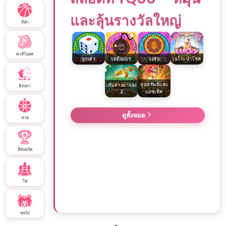
ABOUT
US
TQ88: จุดหมายปลายทางการเล่นเกม
ออนไลน์ชั้นนำของคุณในประเทศไทย