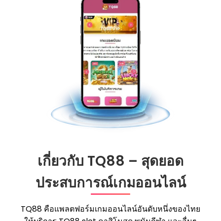
ไม่ได้ที่คาสิโนใด ๆ และ Casino TQ88
นําเสนอเวอร์ชันที่หลากหลายเพื่อให้
เหมาะกับทุกรสนิยม ตั้งแต่รูเล็ตยุโรปไป
จนถึงอเมริกันแต่ละเวอร์ชันมีกฎและ
อารมณ์ของตัวเอง.
จากนั้นก็มีโป๊กเกอร์ เกมแห่งทักษะที่
ดึงดูดผู้เล่นทั่วโลก tq 88 นําเสนอ
โป๊กเกอร์หลากหลายรูปแบบ ตั้งแต่
Texas Hold'em ไปจนถึง Omaha และยัง
มีทัวร์นาเมนต์ที่ให้คุณแข่งขันกับผู้เล่น
คนอื่นเพื่อรับรางวัลเงินสดจํานวนมาก.
ลอตเตอรีและการตกปลา: อารมณ์ที่เป็น