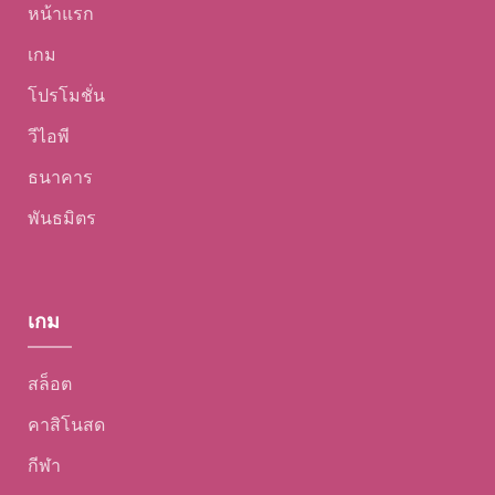
ปลอดภัยและสนุกสนาน.
นอกจากนี้
ยังให้ข้อมูลและ
tq 88 
ทรัพยากรเกี่ยวกับการเล่นเกมอย่างมี
ความรับผิดชอบรวมถึงลิงก์เพื่อสนับสนุน
องค์กรและสายด่วนสําหรับผู้ที่อาจ
ต้องการความช่วยเหลือเกี่ยวกับปัญหา
การเล่นเกม การส่งเสริมการเล่นเกม
อย่างมีความรับผิดชอบเป็นส่วนสําคัญ
ของภารกิจของ
ในการมอบความ
 TQ88
บันเทิงที่ปลอดภัยและน่าพึงพอใจให้กับผู้
เล่น.
ความปลอดภัยและความไว้วางใจ: การ