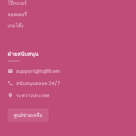
ป้องกันของคุณมีความสําคัญ
ความปลอดภัยและความสมบูรณ์เป็น
ประเด็นพื้นฐานในการเลือกคาสิโน
ออนไลน์ และ tq 88 ให้ความสําคัญกับ
การปกป้องผู้เล่นเป็นอย่างมาก คาสิ
โนดําเนินการภายใต้ใบอนุญาตและอยู่
ภายใต้การควบคุมโดยหน่วยงานด้าน
การเล่นเกมที่ได้รับการยอมรับเพื่อให้
มั่นใจว่าสอดคล้องกับกฎระเบียบและ
มาตรฐานอุตสาหกรรมทั้งหมด นอกจาก
นี้, แพลตฟอร์มนี้ใช้เทคโนโลยีการเข้า
รหัสขั้นสูงเพื่อปกป้องข้อมูลส่วนบุคคล
และข้อมูลทางการเงินของผู้เล่น เพื่อให้