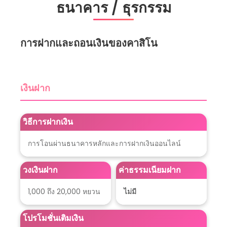
โลกของการพนันออนไลน์ได้เห็นการ
เติบโตที่พุ่งสูงขึ้นในช่วงไม่กี่ปีที่ผ่านมา
และท่ามกลางการปฏิวัติครั้งนี้ TQ88 ได้
รับการเน้นว่าเป็นจุดหมายปลายทางทาง
เลือกสําหรับผู้ที่มองหาประสบการณ์ที่น่า
ตื่นเต้นและสนุกสนานจากความสะดวก
สบายในบ้านของพวกเขา ในบทความนี้
เราจะพาคุณเดินทางผ่านโลกที่น่าตื่นเต้น
ของ tq 88 สํารวจเกมของมัน, โปรโม
ชั่นและความมุ่งมั่นเพื่อความปลอดภัย
และความสนุกสนานของผู้เล่น.