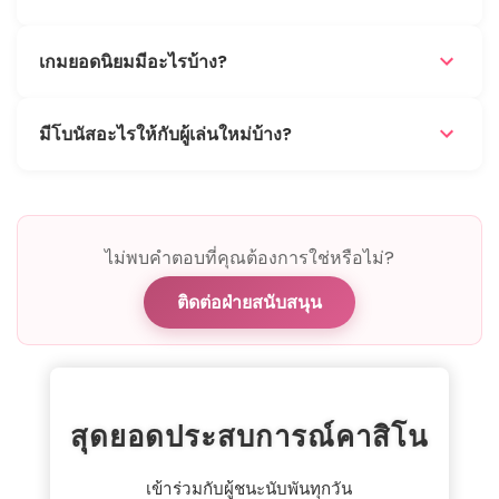
การสํารวจวิธีการใหม่ ๆ ในการปรับปรุง
ประสบการณ์การเล่นเกม ความเป็นจริง
เสมือน (VR) และความเป็นจริงเสริม (AR)
เป็นสองพื้นที่ที่น่าตื่นเต้นที่คาสิโน
ออนไลน์แห่งนี้กําลังสํารวจอย่างแข็งขัน.
VR นําเสนอความสามารถในการดื่มด่ํา
กับโลกเสมือนจริงสามมิติอย่างเต็มที่
ผ่านอุปกรณ์ RV ผู้เล่นสามารถสํารวจคา
สิโนเสมือนจริงโต้ตอบกับผู้เล่นคนอื่น ๆ
และเพลิดเพลินกับเกมคาสิโนใน
ประสบการณ์ที่ดื่มด่ําอย่างสมบูรณ์.
ในทางกลับกัน AR ใช้เพื่อปรับปรุงการ