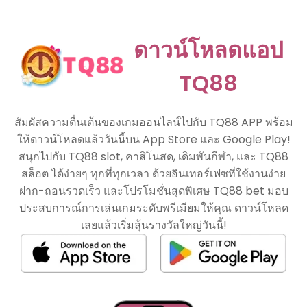
แบล็คแจ็คไปจนถึงรูเล็ตและโป๊กเกอร์คา
สิโนออนไลน์นี้นําความตื่นเต้นของเกม
กระดานมาสู่หน้าจอของคุณ.
แบล็คแจ็คเป็นเกมที่ผสมผสานทักษะและ
กลยุทธ์เข้าด้วยกัน และที่ tq 88 คุณจะ
พบโต๊ะสําหรับผู้เล่นทุกระดับ ไม่ว่าคุณจะ
เป็นมือใหม่ที่ต้องการเรียนรู้เชือกหรือผู้
เล่นที่มีประสบการณ์ที่กําลังมองหาความ
ท้าทาย คุณจะพบ โต๊ะที่เหมาะกับความ
ชอบของคุณ.
รูเล็ตเป็นอีกหนึ่งความคลาสสิกที่พลาด