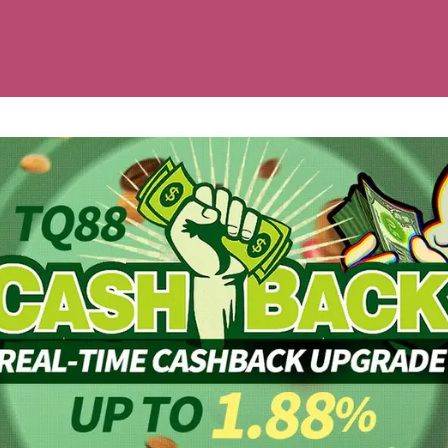
คาสิโนสด
สล็อ