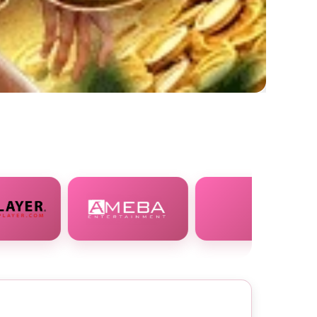
 ไม่ว่าคุณจะชื่นชอบเกมคาสิโนสดอย่างบาคาร่าและแบ
ิ่มต้นการเดินทางของคุณสู่ความตื่นเต้นไม่มีที่สิ้นสุด