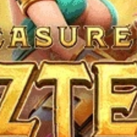
ายในการทำคะแนน 21 ด้วยอัตราการชนะที่ดีที่สุด
บ 5 
ื่นชอบความท้าทายในการแข่งขัน ด้วยการใช้กลยุทธ์และการอ่านคู่แข
น
าะสมกับระดับการเดิมพันของคุณ ไม่ว่าคุณจะเล่น Texas Hold'em
ะรางวัลใหญ่
รรู้
น่าตื่นเต้น, ซึ่งจำลองการแข่งขันยอดนิยม เช่น ฟุตบอล, บาสเกต
งวัล
ะรอบ, เพิ่มความตื่นเต้นให้กับประสบการณ์ที่คุณได้รับ ที่ TQ88, 
ด, พร้อมผลลัพธ์ทันทีและโอกาสในการชนะที่ไม่มีที่สิ้นสุด
ยคำ
แค่เพราะมีเกมที่หลากหลาย, แต่ยังด้วยเหตุผลสำคัญหลายประการที่ทำ
สล็อต, และกีฬาเสมือนจริงที่ตอบสนองทุกความชอบในการเล่นเก
สขั้นสูงทำให้ข้อมูลของผู้เล่นได้รับการปกป้องเสมอ
น
งเพื่อเพิ่มมูลค่าสูงสุดให้กับผู้เล่น
ายและรวดเร็วช่วยให้คุณเริ่มเล่นได้โดยไม่ต้องรอนาน
่ควร
้อมให้ความช่วยเหลือตลอดเวลา