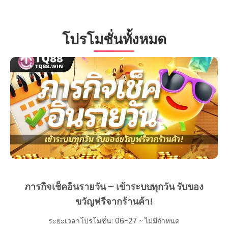
ใครก็เล่นสล็อตออนไลน์ได้ เล่นง่ายได้จริงตลอด 24 ชั่วโมง
สล็อต แต่ละคนก็ต้องการวิธีที่ทำให้ตนเองรู้สึกผ่อนคลายได้
ในยามที่ตนเองหมดพลังกับการใช้ชีวิตต่อไปในปีที่โหดร้าย
มากมายนี้ ซึ่งในบทความนี้จะมานำเสนอกับวิธีที่แสนจะ
ธรรมดา และง่ายดายอย่างยิ่ง แถมใช้เวลาไม่นานก็สามารถ
เล่นได้ เหมาะสำหรับคนในยุคสมัยที่ต้องการความรวดเร็ว
และสะดวกสบายวิธีการที่กล่าวมานั่นก็คือการเล่นเกม
สล็อต fishing foodie เล่นง่ายได้จริงตลอด 24 ชั่วโมงและ
กำลังได้รับความนิยมมากที่สุดบนโลกออนไลน์ในปัจจุบัน
เกมนี้เป็นเกมที่รับความนิยมเกมหนึ่งบนคาสิโนออนไลน์ที่
กำลังมาแรงที่สุดในตอนนี้ ด้วยความที่เป็นเกมที่สนุก ตื่น
เต้น และยังได้รับผลตอบแทนที่คุ้มค่าคุ้มราคาคุ้มกับเวลาที่
เสียไป ซึ่งไม่ว่าใคร ๆ ก็สามารถเล่นเกมนี้ได้ และแน่นอนว่า
เกมนี้ได้รับการพัฒนามาแล้วย่อมมีข้อดีหลาย ๆ อย่างที่