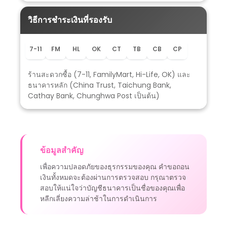
การออกรางวัลให้กับผู้เล่น ไม่ให้เกิดปัญหาการโกงจากทาง
เว็บคาสิโน หลักการทำงานของ RNG นั้นก็คือ การให้
คอมพิวเตอร์สุ่มตัวเลขตลอดเวลา และเก็บไว้เป็นชุดตัวเลข
และเมื่อเรากดปุ่มหมุนรางวัล ระบบจะทำการสุ่มตัวเลขนั้น
มาอีกที ซึ่งจะสุ่มมากสุ่มน้อยนั้นก็ขึ้นอยู่กับรูปแบบของเกม
3. อัตราการจ่ายเงินคืน (RTP) ของเกมสล็อต
ด้วยระบบของตัวเกมในเรื่องนี้เองที่จะเป็นตัวบ่งบอกว่าตัว
ของผู้เล่นเองจะมีโอกาสได้เงินรางวัลมากน้อยแค่ไหน มี
โอกาสถูกรางวัลเท่าไหร่ ที่ระบบ RTP นี้เองจะเป็นการคิด
คำนวณในระยะยาว ยิ่งค่าตรงนี้เองนั้น มีค่ามากเท่าไหร่ ฝั่ง
ของผู้เล่นเองจะได้ได้เปรียบ โดยค่าของเกมสล็อตที่ผู้เล่น
ควรที่จะเลือกเล่น ควรที่จะมีค่าอยู่ตรงที่ 95% เป็นต้นไป
และไม่ควรที่จะลงต่ำกว่านี้ ที่ตัวของคุณเองหาดูได้ค่าตรงนี้
ได้จากหน้าข้อมูลของตัวเกม