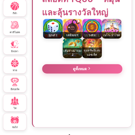
บล็อก
สามารถเข้าไปตามสะดวกสบาย ไม่ว่าจะเป็นเล่นเกมเดิมพัน
จ่ายสูง เชื่อถือได้ จ่ายจริง 
วิธีลงทะเบียนที่ tq888 สล็อต และรับโบนัสการเดิม
เกมยิงปลา TQ88 Casino ที่ 1 ของ เกมส์สล็อตยิงปลา
สล็อตแตกง่าย TQ88 เล่นง่ายบนมือถือ ทุกช่วงเวลา 
ผ่านทางคอมพิวเตอร์ แท็บเล็ต หรือโทรศัพท์มือถือ ก็ได้
พันกีฬาพิเศษในประเทศไทย
ออนไลน์ รวมทุกค่าย
คาสิโน TQ88: แพลตฟอร์มเดิมพันที่เชื่อถือได้สำหรับ
ลงทะเบียน
คือการทำเงิน
เหมือนกัน เพียงทำการดาวน์โหลด และติดตั้งลงบน
เล่นเกมสนุกๆ ที่ tq888 สล็อต และรับโบนัสต้อนรับ
รางวัลใหญ่
Tq88bet: วิธีลงทะเบียนและถอนเงินรางวัลของคุณ
วิธีจัดการเงินทุนเพื่อควบคุมความเสี่ยงในตอนเล่นคา
โทรศัพท์มือถือ และสมัครสมาชิก นอกจากนี้ยังจะได้รับ
ทันที
การบำรุงรักษา tq888 สล็อต คืออะไร? มาทำความ
เกมสนุกๆ
สิโนออนไลน์
tq888 เครดิตฟรี: เกมมือถือสนุกๆ สำหรับสายเดิมพัน
อะไรคือ Golden Goal? tq88bet อธิบายข้อดีและข้อ
สิทธิพิเศษอื่น ๆ อีกมากมายจากการเล่นเกมสล็อตออนไลน์
รู้จักกับ 5 วัตถุประสงค์ในการดูแลบ้าน tq888 ที่คุณ
ประสบการณ์ที่ดีที่สุดจากการเล่นเกมสนุกกับ tq888 
เสียของกฎข้อที่ 1
ที่ผู้เล่นอาจจะกลายเป็นเศรษฐีหน้าใหม่
เกมมือถือสนุกๆ
TQ88: แพลตฟอร์มทัวร์นาเมนต์สล็อตที่มาแรงที่สุด
tq88 support:  เมื่อคุณฝันถึงงู ควรเลือกหมายเลข
ควรรู้กันเถอะ
เครดิตฟรี เกมอันดับหนึ่ง
สำรวจเกมคาสิโนไทยที่ดีที่สุดที่ TQ88th
ในปี 2024
ใดเพื่อชนะรางวัลแจ็คพอต?
วิธีดาวน์โหลดและเล่นเพื่อรับรางวัลอย่างมี
วิธีการชนะรางวัลแจ็คพอต TQ88VIP ด้วยคำแนะนำ
กฎบาคาร่า จาก tq88: ทำความเข้าใจหลักการเบื้อง
เกม
tq88th คาสิโนออนไลน์ที่ปลอดภัยอันดับ 1
หยิบโทรศัพท์มือถือเข้าสู่ เว็บสล็อต พร้อมทำกำไรได้ตลอด
ประสิทธิภาพบน TQ888 เครดิตฟรี
ทำไม tq88 support ถึงเป็นที่ชื่นชอบของ
 สถานที่ที่ดีที่สุดสำหรับการเล่นสล็อตออนไลน์: 
วิธีถอนเงินจาก TQ88 Slot อย่างรวดเร็วในพริบตา
จากผู้เชี่ยวชาญ
ต้นและคำที่สำคัญ
ทั้งวัน
tq888: แนะนำวิธีการเล่นคีโนลอตเตอรี่ที่ดีที่สุดที่คู
ประเทศไทยสำหรับเกมออนไลน์ที่สนุก
 TQ88 ข้อมูลที่คุณไม่ควรพลาด
เกมที่เล่นออนไลน์ได้สนุกๆ
มาทำความรู้จักกับพอร์ทัลเกม tq88th กันเถอะ ว่า
TQ888 สล็อต ข้อมูลเกี่ยวกับอัตราต่อรองในการเดิม
เงื่อนไขการเดิมพันฟุตบอล TQ8888 เรียนรู้วิธีเพิ่ม
การเลือกเกมคาสิโนมือถือที่ดีที่สุดบน TQ88 สำหรับ
เบท
tq888: คำแนะนำที่ดีที่สุดสำหรับการเล่นลอตเตอรี 
ทำไมถึงน่าสนใจสำหรับนักเดิมพัน
พัน – ปัจจัยสำคัญที่ควรพิจารณาเมื่อวางเดิมพัน
มีจำนวนผู้เล่นคนอื่น ๆ เข้ามาใช้บริการ หรือจะเป็นการมอง
โอกาสในการชนะของคุณ
ปี 2025
เกมมือถือน่าเล่น2025
ข้อกำหนดและเงื่อนไขของ tq88bet: การเพิ่ม
Keno
ลงทะเบียนบน tq888 สล็อต และเข้าถึงเกมพรีเมียม
หารีวิวจากเว็บไซต์ต่าง ๆ มาเป็นตัวช่วยของการตัดสินใจ
Golden Fish Shooter 777 คืออะไร? เคล็ดลับการ
เกมมือถือที่น่าเล่นในปี 2025 และ tq888: คู่มือการ
ประโยชน์สูงสุดให้กับสมาชิก
เลือกเล่นเกมสล็อตออนไลน์ จากเว็บไซต์เกมคาสิโน
เว็บ
สนับสนุน TQ888 ชั้นนำสำหรับการทำคะแนนทุก
สมัครง่าย ๆ
ออนไลน์ ที่มีเงินรางวัลแจ็คพอตรอผู้เล่น เว็บสล็อต อยู่
คาสิโน TQ88VIP การชนไก่ – สนามที่น่าสนใจ
ครั้ง
นั่นเอง นอกจากนี้เกมสล็อตออนไลน์ ยังถูกพัฒนามาจากตู้
สำหรับนักเดิมพัน
เกมสล็อตแมชชีน ที่จะพบเห็นได้ตามบ่อนคาสิโนตามสถาน
สนุกกับการเล่นเกมการ์ดที่ให้รางวัลใหญ่ผ่าน ATM 
ที่ต่าง ๆ ซึ่งด้วยยุคสมัยก่อนหากอยากจะเดิมพันเกมสล็อต ผู้