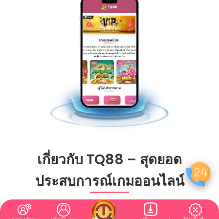
คาสิโนสด
สล็อต
กีฬา
ยิงปลา
หวย
บล็อก
โปรโมชั่น
網站地圖
Contact Us
2023© Copyright All Rights Reserved
更多資訊