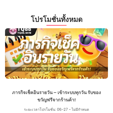
ทำการมาร์กหมายเลขนั้น เมื่อทำครบตามเงื่อนไขที่กำหนด
แล้ว คุณจะชนะรางวัล
tq888 เครดิตฟรี เป็นวิธีที่ดีในการเริ่มต้นเล่นบิงโกที่ TQ88
Slot โดยไม่ต้องลงทุนเริ่มต้น ช่วยให้คุณสนุกกับการเล่น
และมีโอกาสชนะรางวัล ในขณะเดียวกันก็สามารถมีส่วน
ร่วมกับผู้เล่นคนอื่นๆ ได้ บิงโกเป็นเกมที่สนุกและท้าทาย
และด้วย tq888 เครดิตฟรี โอกาสในการชนะของคุณก็เพิ่ม
มากขึ้น
สรุป
TQ88 Slot เป็นแพลตฟอร์มคาสิโนออนไลน์ที่ดีที่สุดใน
ประเทศไทย โดยมีเกมคาสิโนไทยที่หลากหลายและตื่นเต้น
ไม่ว่าจะเป็นเกมสล็อต ซิคโบ น้ำเต้าปูปลา คีโน หรือบิงโก
ทุกเกมมอบประสบการณ์การเล่นที่สนุกและน่าตื่นเต้น
พร้อมโอกาสในการชนะรางวัลใหญ่
การใช้ tq888 เครดิตฟรี จะช่วยเพิ่มโอกาสในการชนะ
โดยที่คุณไม่ต้องเสี่ยงเงินของตัวเอง หากคุณใช้ประโยชน์
จากโบนัสและโปรโมชั่นต่างๆ ที่ TQ88 Slot คุณจะเพิ่ม