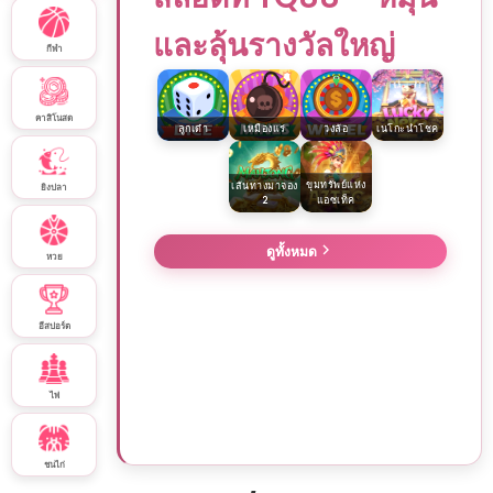
วิธีจัดการเงินทุนเพื่อควบคุมความเสี่ยงในตอนเล่นคา
ออกแบบได้สวยงามโดยมีธีมที่ได้รับแรงบันดาลใจจาก
ทันที
การบำรุงรักษา tq888 สล็อต คืออะไร? มาทำความ
เกมสนุกๆ
สิโนออนไลน์
tq888 เครดิตฟรี: เกมมือถือสนุกๆ สำหรับสายเดิมพัน
อะไรคือ Golden Goal? tq88bet อธิบายข้อดีและข้อ
วัฒนธรรมและประเพณีไทย เกมสล็อตเหล่านี้มาพร้อม
รู้จักกับ 5 วัตถุประสงค์ในการดูแลบ้าน tq888 ที่คุณ
ประสบการณ์ที่ดีที่สุดจากการเล่นเกมสนุกกับ tq888 
เสียของกฎข้อที่ 1
กราฟิก, แอนิเมชั่น และเสียงที่ช่วยให้คุณเข้าไปในโลกของ
เกมมือถือสนุกๆ
TQ88: แพลตฟอร์มทัวร์นาเมนต์สล็อตที่มาแรงที่สุด
tq88 support:  เมื่อคุณฝันถึงงู ควรเลือกหมายเลข
ควรรู้กันเถอะ
เครดิตฟรี เกมอันดับหนึ่ง
สำรวจเกมคาสิโนไทยที่ดีที่สุดที่ TQ88th
มรดกทางวัฒนธรรมของไทย ตัวอย่างเช่น คุณจะพบกับเกม
ในปี 2024
ใดเพื่อชนะรางวัลแจ็คพอต?
วิธีดาวน์โหลดและเล่นเพื่อรับรางวัลอย่างมี
วิธีการชนะรางวัลแจ็คพอต TQ88VIP ด้วยคำแนะนำ
กฎบาคาร่า จาก tq88: ทำความเข้าใจหลักการเบื้อง
เกม
tq88th คาสิโนออนไลน์ที่ปลอดภัยอันดับ 1
สล็อตที่มีธีมเกี่ยวกับตำนานไทย เทศกาล และสัตว์ใน
ประสิทธิภาพบน TQ888 เครดิตฟรี
ทำไม tq88 support ถึงเป็นที่ชื่นชอบของ
 สถานที่ที่ดีที่สุดสำหรับการเล่นสล็อตออนไลน์: 
วิธีถอนเงินจาก TQ88 Slot อย่างรวดเร็วในพริบตา
จากผู้เชี่ยวชาญ
ต้นและคำที่สำคัญ
ตำนานต่างๆ
tq888: แนะนำวิธีการเล่นคีโนลอตเตอรี่ที่ดีที่สุดที่คู
ประเทศไทยสำหรับเกมออนไลน์ที่สนุก
 TQ88 ข้อมูลที่คุณไม่ควรพลาด
เกมที่เล่นออนไลน์ได้สนุกๆ
มาทำความรู้จักกับพอร์ทัลเกม tq88th กันเถอะ ว่า
TQ888 สล็อต ข้อมูลเกี่ยวกับอัตราต่อรองในการเดิม
นอกจากนี้ยังมี tq888 เครดิตฟรี เพื่อช่วยเสริมประสบการณ์
เงื่อนไขการเดิมพันฟุตบอล TQ8888 เรียนรู้วิธีเพิ่ม
การเลือกเกมคาสิโนมือถือที่ดีที่สุดบน TQ88 สำหรับ
เบท
tq888: คำแนะนำที่ดีที่สุดสำหรับการเล่นลอตเตอรี 
ทำไมถึงน่าสนใจสำหรับนักเดิมพัน
พัน – ปัจจัยสำคัญที่ควรพิจารณาเมื่อวางเดิมพัน
การเล่นของคุณ โดยคุณสามารถใช้เครดิตฟรีในการสำรวจ
โอกาสในการชนะของคุณ
ปี 2025
เกมมือถือน่าเล่น2025
ข้อกำหนดและเงื่อนไขของ tq88bet: การเพิ่ม
Keno
ลงทะเบียนบน tq888 สล็อต และเข้าถึงเกมพรีเมียม
คุณสมบัติต่างๆ ของเกมเหล่านี้โดยไม่ต้องใช้เงินของตัวเอง
Golden Fish Shooter 777 คืออะไร? เคล็ดลับการ
เกมมือถือที่น่าเล่นในปี 2025 และ tq888: คู่มือการ
ประโยชน์สูงสุดให้กับสมาชิก
ทำให้ผู้เล่นสามารถทดลองเล่นและเข้าใจกฎเกมและฟีเจอร์
เว็บ
สนับสนุน TQ888 ชั้นนำสำหรับการทำคะแนนทุก
สมัครง่าย ๆ
พิเศษต่างๆ เช่น ฟรีสปินและตัวคูณ ซึ่งมักจะช่วยให้ได้รับ
คาสิโน TQ88VIP การชนไก่ – สนามที่น่าสนใจ
ครั้ง
รางวัลใหญ่
สำหรับนักเดิมพัน
นอกจากกราฟิกที่สวยงามแล้ว TQ88 Slot ยังมีฟีเจอร์โบนัส
สนุกกับการเล่นเกมการ์ดที่ให้รางวัลใหญ่ผ่าน ATM 
ที่น่าตื่นเต้น เช่น ฟรีสปิน ตัวคูณ และสัญลักษณ์พิเศษที่ช่วย
บน TQ88
เพิ่มโอกาสในการชนะรางวัลใหญ่ ฟีเจอร์เหล่านี้ทำให้เกม
สล็อตสนุกและคุ้มค่ามากยิ่งขึ้น และความสะดวกในการ
เล่นที่ใดก็ได้ทุกเวลาที่มีการเชื่อมต่ออินเทอร์เน็ตทำให้