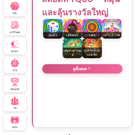
สล็อตค่ายใหญ่ บริการเกมสล็อต ที่ได้รับกระแสนิยม
ความปลอดภัยและความเป็นส่วนตัวที่ tq88vip เชื่อ
คาสิโน TQ88 ยอดนิยมดีที่สุดในประเทศไทย
แทงหวยออนไลน์ TQ88 ผ่านเว็บหวยดีที่สุด อัตรา
มากที่สุดตอนนี้
ถือได้ ปลอดภัย และมั่นคง
บล็อก
อีกทั้ง TQ88 เว็บยิงปลา อันดับ 1 ยังรวมเกมใต้น้ำจากหลาย
จ่ายสูง เชื่อถือได้ จ่ายจริง 
วิธีลงทะเบียนที่ tq888 สล็อต และรับโบนัสการเดิม
เกมยิงปลา TQ88 Casino ที่ 1 ของ เกมส์สล็อตยิงปลา
สล็อตแตกง่าย TQ88 เล่นง่ายบนมือถือ ทุกช่วงเวลา 
ค่ายดังมาไว้ให้คุณได้เปิดประสบการณ์อันน่าอัศจรรย์ไว้ใน
พันกีฬาพิเศษในประเทศไทย
ออนไลน์ รวมทุกค่าย
คาสิโน TQ88: แพลตฟอร์มเดิมพันที่เชื่อถือได้สำหรับ
ลงทะเบียน
คือการทำเงิน
ที่เดียว อาทิ เกมยิงปลา PG, เกมยิงปลา Joker, เกมยิงปลา
เล่นเกมสนุกๆ ที่ tq888 สล็อต และรับโบนัสต้อนรับ
รางวัลใหญ่
Tq88bet: วิธีลงทะเบียนและถอนเงินรางวัลของคุณ
วิธีจัดการเงินทุนเพื่อควบคุมความเสี่ยงในตอนเล่นคา
JILI และเกมสล็อตยิงปลา Spade-Gaming และในแต่ละ
ทันที
การบำรุงรักษา tq888 สล็อต คืออะไร? มาทำความ
เกมสนุกๆ
สิโนออนไลน์
tq888 เครดิตฟรี: เกมมือถือสนุกๆ สำหรับสายเดิมพัน
อะไรคือ Golden Goal? tq88bet อธิบายข้อดีและข้อ
ค่ายบอกเลยว่าเล่นง่าย มือใหม่เล่นได้ไม่ยาก แถมมีโหมด
รู้จักกับ 5 วัตถุประสงค์ในการดูแลบ้าน tq888 ที่คุณ
ประสบการณ์ที่ดีที่สุดจากการเล่นเกมสนุกกับ tq888 
เสียของกฎข้อที่ 1
ทดลองเล่นให้ลองสนาม รูปแบบของเกมนัั้นก็เรียบง่าย ใน
เกมมือถือสนุกๆ
TQ88: แพลตฟอร์มทัวร์นาเมนต์สล็อตที่มาแรงที่สุด
tq88 support:  เมื่อคุณฝันถึงงู ควรเลือกหมายเลข
ควรรู้กันเถอะ
เครดิตฟรี เกมอันดับหนึ่ง
สำรวจเกมคาสิโนไทยที่ดีที่สุดที่ TQ88th
เกมยิงปลาเป้าหมายแต่ละตัวที่เรายิงได้จะมีอัตราการจ่ายที่
ในปี 2024
ใดเพื่อชนะรางวัลแจ็คพอต?
วิธีดาวน์โหลดและเล่นเพื่อรับรางวัลอย่างมี
วิธีการชนะรางวัลแจ็คพอต TQ88VIP ด้วยคำแนะนำ
กฎบาคาร่า จาก tq88: ทำความเข้าใจหลักการเบื้อง
เกม
tq88th คาสิโนออนไลน์ที่ปลอดภัยอันดับ 1
แตกต่างกัน ทุกคนคงอย่างรู้เกี่ยวกับ สล็อตยิงปลา มากขึ้น
ประสิทธิภาพบน TQ888 เครดิตฟรี
ทำไม tq88 support ถึงเป็นที่ชื่นชอบของ
 สถานที่ที่ดีที่สุดสำหรับการเล่นสล็อตออนไลน์: 
วิธีถอนเงินจาก TQ88 Slot อย่างรวดเร็วในพริบตา
จากผู้เชี่ยวชาญ
ต้นและคำที่สำคัญ
แล้วสินะ มาทำความรู้จักกันไปพร้อมๆกัน
tq888: แนะนำวิธีการเล่นคีโนลอตเตอรี่ที่ดีที่สุดที่คู
ประเทศไทยสำหรับเกมออนไลน์ที่สนุก
 TQ88 ข้อมูลที่คุณไม่ควรพลาด
เกมที่เล่นออนไลน์ได้สนุกๆ
มาทำความรู้จักกับพอร์ทัลเกม tq88th กันเถอะ ว่า
TQ888 สล็อต ข้อมูลเกี่ยวกับอัตราต่อรองในการเดิม
เงื่อนไขการเดิมพันฟุตบอล TQ8888 เรียนรู้วิธีเพิ่ม
การเลือกเกมคาสิโนมือถือที่ดีที่สุดบน TQ88 สำหรับ
เบท
tq888: คำแนะนำที่ดีที่สุดสำหรับการเล่นลอตเตอรี 
ทำไมถึงน่าสนใจสำหรับนักเดิมพัน
พัน – ปัจจัยสำคัญที่ควรพิจารณาเมื่อวางเดิมพัน
เลือกเว็บยิงปลาที่แตกง่ายที่สุด TQ88 เพื่อความบันเทิง ทำ
โอกาสในการชนะของคุณ
ปี 2025
เกมมือถือน่าเล่น2025
ข้อกำหนดและเงื่อนไขของ tq88bet: การเพิ่ม
Keno
ลงทะเบียนบน tq888 สล็อต และเข้าถึงเกมพรีเมียม
เงิน ครบวงจร
Golden Fish Shooter 777 คืออะไร? เคล็ดลับการ
เกมมือถือที่น่าเล่นในปี 2025 และ tq888: คู่มือการ
ประโยชน์สูงสุดให้กับสมาชิก
เว็บ
สนับสนุน TQ888 ชั้นนำสำหรับการทำคะแนนทุก
สมัครง่าย ๆ
การเลือกเกมที่ได้มาตรฐานจะทำให้เราได้เปรียบในทุกแง่
คาสิโน TQ88VIP การชนไก่ – สนามที่น่าสนใจ
ครั้ง
มุม เกมยิงปลา หนึ่งในเกมคุณภาพแห่งปี 2024 คว้ารางวัล
สำหรับนักเดิมพัน