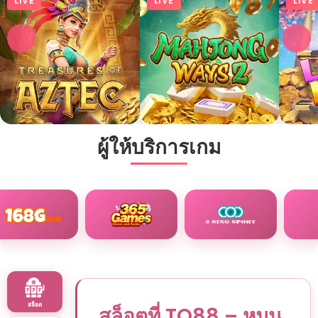
รวมทุกค่าย
首頁
คาสิโนสด
เกมยิงปลา TQ88 Casino ที่ 1 ของ เกมส์สล็อตยิงปลา
ออนไลน์ รวมทุกค่าย
全部文章
選擇文章
สํารวจเกมคาสิโนสดบน TQ88: คู่มือสมัครเล่นที่
ครอบคลุม
คาสิโนสด
หากจะนึกถึงเกมที่ทำให้เราได้ท่องสู่โลกแห่งท้องทะเล เกม
ทำความรู้จักกับเกมสล็อตออนไลน์มากยิ่งขึ้นที่ 
TQ88 เว็บตรง เว็บเกมไฮโลออนไลน์ อันดับ 1 ที่เชื่อ
ยิงปลา หรือ TQ88 Casino คือ ที่สุดของเกมประมง ที่จะ
TQ88
สล็อต
ถือได้
ทำให้คุณได้สัมผัสกับการตกปลาที่เพลิดเพลินไปกับสัตว์น้ำ
TQ88 เปิดบริการแทงบอลออนไลน์ ให้คุณมีทาง
เทคนิคการทำเงินกับสล็อตออนไลน์ ผ่านหน้า
นานาชนิด และตื่นเต้นไปกับลวดลายที่สวยงาม เหล่านักเดิม
เลือกใหม่ในการทำเงิน
เว็บตรงดีที่สุด TQ88 คาสิโนออนไลน์ คุณภาพ เดิม
กีฬา
บราวเซอร์
ยิงปลา
พันทั่วโลกพูดเป็นเสียงเดียวกันว่า เกมสล็อตยิงปลา เล่นง่าย
พันง่าย ไม่มีเงื่อนไข ปี 2024
ทางเข้าแทงบอลออนไลน์ TQ88 เล่นได้ทุกช่องทาง 
มีโอกาสในการทำกำไรมหาศาล เพียงแค่คุณมีสายตาที่
พิชิตเกมสล็อตออนไลน์ได้อย่างง่ายดาย นั่งชิวอยู่บ้าน
ยิงปลา
TQ88 เกมยิงปลา เล่นได้ตลอด 24 ชม. ฝาก ถอน ได้
รวยได้อย่างง่ายๆ 
วิธีเล่นแบล็คแจ็คสำหรับผู้เริ่มต้น | กฎ วิธีเล่น และ
การจ่ายเงินสูงและอัตราต่อรองที่น่าตื่นเต้น เว็บหวย 
เฉียบคมและโฟกัสไปที่เป้าหมาย เล็งปืนให้นิ่ง เงินรางวัล
ก็สร้างกำไร
ตามใจคุณ 
กลยุทธ์
อันดับ 1 TQ88
หวย
ก้อนใหญ่ก็สามารถเป็นของคุณได้ง่ายๆ