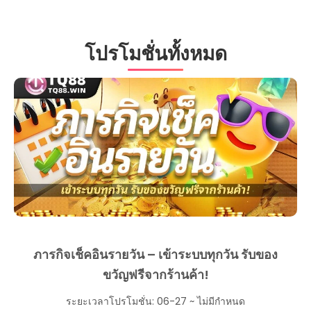
อาวุธ เพื่อพิชิตบอสสุดโหด ที่จ่ายเงินรางวัลหลักแสน เล่นได้
เงินจริงถอนได้จริง มากไปกว่านั้นในการเล่น เกมยิงปลา
ของ tq88 เพื่อนๆสามารถสนุกไปพร้อมกับเพื่อนๆท่านอื่นได้
เป็นการเล่นแบบออนไลน์ ไม่ว่าจะเป็นการช่วยกันกำจัดบอส
เพื่อรับรางวัลกันทุกคน