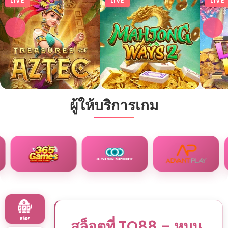
เกมที่เล่นออนไลน์ได้สนุกๆ
首頁
全部文章
選擇文章
สํารวจเกมคาสิโนสดบน TQ88: คู่มือสมัครเล่นที่
ครอบคลุม
คาสิโนสด
ทำความรู้จักกับเกมสล็อตออนไลน์มากยิ่งขึ้นที่ 
TQ88 เว็บตรง เว็บเกมไฮโลออนไลน์ อันดับ 1 ที่เชื่อ
TQ88
สล็อต
ถือได้
TQ88 เปิดบริการแทงบอลออนไลน์ ให้คุณมีทาง
เทคนิคการทำเงินกับสล็อตออนไลน์ ผ่านหน้า
เลือกใหม่ในการทำเงิน
เว็บตรงดีที่สุด TQ88 คาสิโนออนไลน์ คุณภาพ เดิม
กีฬา
ทำไม tq88 support ถึงเป็นที่ชื่นชอบ
บราวเซอร์
ยิงปลา
พันง่าย ไม่มีเงื่อนไข ปี 2024
ทางเข้าแทงบอลออนไลน์ TQ88 เล่นได้ทุกช่องทาง 
TQ88 ได้รับความนิยมอย่างมากใน
ของประเทศไทยสำหรับเกมออนไลน์ที่
พิชิตเกมสล็อตออนไลน์ได้อย่างง่ายดาย นั่งชิวอยู่บ้าน
ยิงปลา
TQ88 เกมยิงปลา เล่นได้ตลอด 24 ชม. ฝาก ถอน ได้
รวยได้อย่างง่ายๆ 
ประเทศไทยในฐานะแพลตฟอร์มเกมออนไลน์
วิธีเล่นแบล็คแจ็คสำหรับผู้เริ่มต้น | กฎ วิธีเล่น และ
การจ่ายเงินสูงและอัตราต่อรองที่น่าตื่นเต้น เว็บหวย 
สนุก
ก็สร้างกำไร
ตามใจคุณ 
ที่มอบประสบการณ์การเล่นที่สนุกสนานและ
กลยุทธ์
อันดับ 1 TQ88
หวย
สล็อตค่ายใหญ่ บริการเกมสล็อต ที่ได้รับกระแสนิยม
ความปลอดภัยและความเป็นส่วนตัวที่ tq88vip เชื่อ
น่าตื่นเต้น ซึ่งมีเกมที่เล่นออนไลน์ได้สนุกๆ
คาสิโน TQ88 ยอดนิยมดีที่สุดในประเทศไทย
แทงหวยออนไลน์ TQ88 ผ่านเว็บหวยดีที่สุด อัตรา
มากที่สุดตอนนี้
ถือได้ ปลอดภัย และมั่นคง
หลากหลายประเภทให้ผู้เล่นได้เลือกสรร ไม่ว่า
บล็อก
จ่ายสูง เชื่อถือได้ จ่ายจริง 
วิธีลงทะเบียนที่ tq888 สล็อต และรับโบนัสการเดิม
เกมยิงปลา TQ88 Casino ที่ 1 ของ เกมส์สล็อตยิงปลา
จะเป็นเกมสล็อต คาสิโนสด หรือเกมไพ่ต่างๆ
สล็อตแตกง่าย TQ88 เล่นง่ายบนมือถือ ทุกช่วงเวลา 
พันกีฬาพิเศษในประเทศไทย
ออนไลน์ รวมทุกค่าย
คาสิโน TQ88: แพลตฟอร์มเดิมพันที่เชื่อถือได้สำหรับ
ลงทะเบียน
tq888: คำแนะนำที่ดีที่สุดสำหรับการเล่น
ทำให้ TQ88 เป็นที่ชื่นชอบของผู้เล่นไทย ด้วย
คือการทำเงิน
เล่นเกมสนุกๆ ที่ tq888 สล็อต และรับโบนัสต้อนรับ
รางวัลใหญ่
Tq88bet: วิธีลงทะเบียนและถอนเงินรางวัลของคุณ