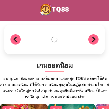
เกมที่เล่นออนไลน์ได้
สนุกๆ