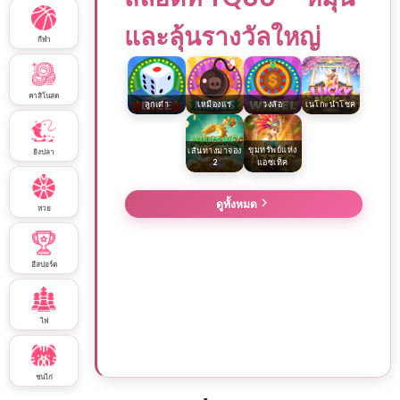
รู้จักกับ 5 วัตถุประสงค์ในการดูแลบ้าน tq888 ที่คุณ
ประสบการณ์ที่ดีที่สุดจากการเล่นเกมสนุกกับ tq888 
มอบความสนุกและโอกาสในการชนะรางวัล
เสียของกฎข้อที่ 1
เกมมือถือสนุกๆ
TQ88: แพลตฟอร์มทัวร์นาเมนต์สล็อตที่มาแรงที่สุด
tq88 support:  เมื่อคุณฝันถึงงู ควรเลือกหมายเลข
ควรรู้กันเถอะ
เครดิตฟรี เกมอันดับหนึ่ง
สำรวจเกมคาสิโนไทยที่ดีที่สุดที่ TQ88th
ใหญ่ ซึ่ง TQ88 ได้รวบรวมเกมที่มีคุณภาพสูง
ในปี 2024
ใดเพื่อชนะรางวัลแจ็คพอต?
วิธีดาวน์โหลดและเล่นเพื่อรับรางวัลอย่างมี
วิธีการชนะรางวัลแจ็คพอต TQ88VIP ด้วยคำแนะนำ
ไว้มากมาย เพื่อให้ผู้เล่นได้สัมผัสประสบการณ์
กฎบาคาร่า จาก tq88: ทำความเข้าใจหลักการเบื้อง
เกม
tq88th คาสิโนออนไลน์ที่ปลอดภัยอันดับ 1
ประสิทธิภาพบน TQ888 เครดิตฟรี
ทำไม tq88 support ถึงเป็นที่ชื่นชอบของ
 สถานที่ที่ดีที่สุดสำหรับการเล่นสล็อตออนไลน์: 
วิธีถอนเงินจาก TQ88 Slot อย่างรวดเร็วในพริบตา
จากผู้เชี่ยวชาญ
ที่ดีที่สุดในการเล่นเกมออนไลน์ ไม่ว่าจะเป็น
ต้นและคำที่สำคัญ
tq888: แนะนำวิธีการเล่นคีโนลอตเตอรี่ที่ดีที่สุดที่คู
ประเทศไทยสำหรับเกมออนไลน์ที่สนุก
 TQ88 ข้อมูลที่คุณไม่ควรพลาด
เกมที่เล่นออนไลน์ได้สนุกๆ
เกมคาสิโนสด, สล็อต, หรือเกมคาสิโนอื่นๆ ที่
กฎบาคาร่า จาก tq88: ทำความเข้าใจ
มาทำความรู้จักกับพอร์ทัลเกม tq88th กันเถอะ ว่า
TQ888 สล็อต ข้อมูลเกี่ยวกับอัตราต่อรองในการเดิม
เงื่อนไขการเดิมพันฟุตบอล TQ8888 เรียนรู้วิธีเพิ่ม
การเลือกเกมคาสิโนมือถือที่ดีที่สุดบน TQ88 สำหรับ
เบท
tq888: คำแนะนำที่ดีที่สุดสำหรับการเล่นลอตเตอรี 
ได้รับความนิยม วันนี้เราจะพาคุณไปทำความ
บาคาร่า TQ888 สล็อต เป็นเกมไพ่ที่ได้รับ
หลักการเบื้องต้นและคำที่สำคัญ
ทำไมถึงน่าสนใจสำหรับนักเดิมพัน
พัน – ปัจจัยสำคัญที่ควรพิจารณาเมื่อวางเดิมพัน
โอกาสในการชนะของคุณ
ปี 2025
เกมมือถือน่าเล่น2025
ข้อกำหนดและเงื่อนไขของ tq88bet: การเพิ่ม
Keno
รู้จักกับเกมสนุกๆ อันดับหนึ่งที่ TQ88 ที่คุณไม่
ความนิยมอย่างแพร่หลาย ซึ่งดึงดูดผู้เล่นทั่ว
ลงทะเบียนบน tq888 สล็อต และเข้าถึงเกมพรีเมียม
Golden Fish Shooter 777 คืออะไร? เคล็ดลับการ
เกมมือถือที่น่าเล่นในปี 2025 และ tq888: คู่มือการ
ประโยชน์สูงสุดให้กับสมาชิก
ควรพลาดในปีนี้
โลก ไม่ว่าคุณจะเป็นมือใหม่หรือผู้เล่นที่มี
เว็บ
สนับสนุน TQ888 ชั้นนำสำหรับการทำคะแนนทุก
สมัครง่าย ๆ
ประสบการณ์ tq888 สล็
คาสิโน TQ88VIP การชนไก่ – สนามที่น่าสนใจ
ครั้ง
สำหรับนักเดิมพัน
สนุกกับการเล่นเกมการ์ดที่ให้รางวัลใหญ่ผ่าน ATM 
เงื่อนไขการเดิมพันฟุตบอล TQ8888 เรียน
บน TQ88
ประเภทของการเดิมพันฟุตบอลที่คุณควรรู้ที่
รู้วิธีเพิ่มโอกาสในการชนะของคุณ
TQ888การเดิมพันแบบแฮนดิแคปการแทงบอล
แฮนดิแคปเป็นที่นิยมมากในหมู่นักเดิมพันชาว
ไทย เนื่องจากมันทำให้การแข่