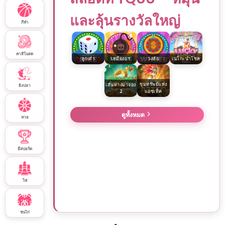
รู้จักกับ 5 วัตถุประสงค์ในการดูแลบ้าน tq888 ที่คุณ
ประสบการณ์ที่ดีที่สุดจากการเล่นเกมสนุกกับ tq888 
กับการเข้าถึงเกมพรีเมียมบน TQ88
เสียของกฎข้อที่ 1
เกมมือถือสนุกๆ
TQ88: แพลตฟอร์มทัวร์นาเมนต์สล็อตที่มาแรงที่สุด
tq88 support:  เมื่อคุณฝันถึงงู ควรเลือกหมายเลข
ควรรู้กันเถอะ
เครดิตฟรี เกมอันดับหนึ่ง
สำรวจเกมคาสิโนไทยที่ดีที่สุดที่ TQ88th
ในปี 2024
ใดเพื่อชนะรางวัลแจ็คพอต?
วิธีดาวน์โหลดและเล่นเพื่อรับรางวัลอย่างมี
วิธีการชนะรางวัลแจ็คพอต TQ88VIP ด้วยคำแนะนำ
กฎบาคาร่า จาก tq88: ทำความเข้าใจหลักการเบื้อง
เกม
tq88th คาสิโนออนไลน์ที่ปลอดภัยอันดับ 1
ประสิทธิภาพบน TQ888 เครดิตฟรี
ทำไม tq88 support ถึงเป็นที่ชื่นชอบของ
 สถานที่ที่ดีที่สุดสำหรับการเล่นสล็อตออนไลน์: 
วิธีถอนเงินจาก TQ88 Slot อย่างรวดเร็วในพริบตา
จากผู้เชี่ยวชาญ
ต้นและคำที่สำคัญ
tq888: แนะนำวิธีการเล่นคีโนลอตเตอรี่ที่ดีที่สุดที่คู
ประเทศไทยสำหรับเกมออนไลน์ที่สนุก
 TQ88 ข้อมูลที่คุณไม่ควรพลาด
เกมที่เล่นออนไลน์ได้สนุกๆ
มาทำความรู้จักกับพอร์ทัลเกม tq88th กันเถอะ ว่า
TQ888 สล็อต ข้อมูลเกี่ยวกับอัตราต่อรองในการเดิม
เงื่อนไขการเดิมพันฟุตบอล TQ8888 เรียนรู้วิธีเพิ่ม
การเลือกเกมคาสิโนมือถือที่ดีที่สุดบน TQ88 สำหรับ
เบท
tq888: คำแนะนำที่ดีที่สุดสำหรับการเล่นลอตเตอรี 
ทำไมถึงน่าสนใจสำหรับนักเดิมพัน
พัน – ปัจจัยสำคัญที่ควรพิจารณาเมื่อวางเดิมพัน
โอกาสในการชนะของคุณ
ปี 2025
เกมมือถือน่าเล่น2025
ข้อกำหนดและเงื่อนไขของ tq88bet: การเพิ่ม
Keno
ลงทะเบียนบน tq888 สล็อต และเข้าถึงเกมพรีเมียม
Golden Fish Shooter 777 คืออะไร? เคล็ดลับการ
เกมมือถือที่น่าเล่นในปี 2025 และ tq888: คู่มือการ
ประโยชน์สูงสุดให้กับสมาชิก
เว็บ
สนับสนุน TQ888 ชั้นนำสำหรับการทำคะแนนทุก
สมัครง่าย ๆ
คาสิโน TQ88VIP การชนไก่ – สนามที่น่าสนใจ
ครั้ง
สำหรับนักเดิมพัน
สนุกกับการเล่นเกมการ์ดที่ให้รางวัลใหญ่ผ่าน ATM 
บน TQ88
คาสิโนสด
สล็อต
กีฬา
ยิงปลา
หวย
บล็อก
โปรโมชั่น
網站地圖