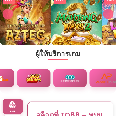
全部文章
選擇文章
สํารวจเกมคาสิโนสดบน TQ88: คู่มือสมัครเล่นที่
ครอบคลุม
คาสิโนสด
ทำความรู้จักกับเกมสล็อตออนไลน์มากยิ่งขึ้นที่ 
TQ88 เว็บตรง เว็บเกมไฮโลออนไลน์ อันดับ 1 ที่เชื่อ
TQ88
สล็อต
ถือได้
TQ88 เปิดบริการแทงบอลออนไลน์ ให้คุณมีทาง
ลงทะเบียนบน tq888 สล็อต และเข้าถึง
เทคนิคการทำเงินกับสล็อตออนไลน์ ผ่านหน้า
เลือกใหม่ในการทำเงิน
เว็บตรงดีที่สุด TQ88 คาสิโนออนไลน์ คุณภาพ เดิม
กีฬา
บราวเซอร์
การลงทะเบียนบน TQ88 เว็บเพื่อเข้าถึงเกม
เกมพรีเมียม
ยิงปลา
พันง่าย ไม่มีเงื่อนไข ปี 2024
ทางเข้าแทงบอลออนไลน์ TQ88 เล่นได้ทุกช่องทาง 
พรีเมียมเป็นหนึ่งในขั้นตอนสำคัญที่ผู้เล่นต้อง
พิชิตเกมสล็อตออนไลน์ได้อย่างง่ายดาย นั่งชิวอยู่บ้าน
ยิงปลา
TQ88 เกมยิงปลา เล่นได้ตลอด 24 ชม. ฝาก ถอน ได้
รวยได้อย่างง่ายๆ 
วิธีเล่นแบล็คแจ็คสำหรับผู้เริ่มต้น | กฎ วิธีเล่น และ
การจ่ายเงินสูงและอัตราต่อรองที่น่าตื่นเต้น เว็บหวย 
ทำหากต้องการเข้าร่วมและสนุกกับเกมคาสิ
ก็สร้างกำไร
ตามใจคุณ 
กลยุทธ์
อันดับ 1 TQ88
โนออนไลน์ที่มีคุณภาพสูง โดยในปี 2025 นี้
หวย
สล็อตค่ายใหญ่ บริการเกมสล็อต ที่ได้รับกระแสนิยม
ความปลอดภัยและความเป็นส่วนตัวที่ tq88vip เชื่อ
TQ88 ได้พัฒนาและปรับปรุงประสบการณ์การ
คาสิโน TQ88 ยอดนิยมดีที่สุดในประเทศไทย
แทงหวยออนไลน์ TQ88 ผ่านเว็บหวยดีที่สุด อัตรา
มากที่สุดตอนนี้
ถือได้ ปลอดภัย และมั่นคง
1
เล่นให้มีความทันสมัยและสะดวกมากขึ้น เพื่อ
บล็อก
จ่ายสูง เชื่อถือได้ จ่ายจริง 
วิธีลงทะเบียนที่ tq888 สล็อต และรับโบนัสการเดิม
เกมยิงปลา TQ88 Casino ที่ 1 ของ เกมส์สล็อตยิงปลา
ให้ผู้เล่นสามารถเพลิดเพลินไปกับการเล่นเกม
สล็อตแตกง่าย TQ88 เล่นง่ายบนมือถือ ทุกช่วงเวลา 
พันกีฬาพิเศษในประเทศไทย
ออนไลน์ รวมทุกค่าย
คาสิโน TQ88: แพลตฟอร์มเดิมพันที่เชื่อถือได้สำหรับ
ลงทะเบียน
และการชนะรางวัลใหญ่ในทุกๆ วัน ใน
คือการทำเงิน
เล่นเกมสนุกๆ ที่ tq888 สล็อต และรับโบนัสต้อนรับ
รางวัลใหญ่
Tq88bet: วิธีลงทะเบียนและถอนเงินรางวัลของคุณ
บทความนี้เราจะเจาะลึกถึงขั้นตอนการลง
วิธีจัดการเงินทุนเพื่อควบคุมความเสี่ยงในตอนเล่นคา
ทันที
การบำรุงรักษา tq888 สล็อต คืออะไร? มาทำความ
เกมสนุกๆ
ทะเบียนและรายละเอียดอื่นๆ ที่คุณควรรู้เกี่ยว
สิโนออนไลน์
tq888 เครดิตฟรี: เกมมือถือสนุกๆ สำหรับสายเดิมพัน
อะไรคือ Golden Goal? tq88bet อธิบายข้อดีและข้อ