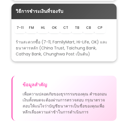
เพื่อให้ผู้เล่นสามารถเพลิดเพลินกับการเล่
มาทำความรู้จักกับพอร์ทัลเกม tq88th
tq888 เครดิตฟรี เป็นหนึ่งในแพลตฟอร์มการ
กันเถอะ ว่าทำไมถึงน่าสนใจสำหรับนัก
พนันออนไลน์ที่ได้รับความนิยมในวงกว้าง
เดิมพัน
โดยเฉพาะในหมู่นักเดิมพันที่ชื่นชอบความ
หลากหลายของเกมและการบริการที่
1
2
3
4
5