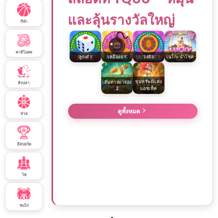
รู้จักกับ 5 วัตถุประสงค์ในการดูแลบ้าน tq888 ที่คุณ
ประสบการณ์ที่ดีที่สุดจากการเล่นเกมสนุกกับ tq888 
ควรพลาดในปีนี้
หนึ่งในแพลตฟอร์มเกมคาสิโนออนไลน์ที่ได้
เสียของกฎข้อที่ 1
เกมมือถือสนุกๆ
TQ88: แพลตฟอร์มทัวร์นาเมนต์สล็อตที่มาแรงที่สุด
tq88 support:  เมื่อคุณฝันถึงงู ควรเลือกหมายเลข
ควรรู้กันเถอะ
เครดิตฟรี เกมอันดับหนึ่ง
สำรวจเกมคาสิโนไทยที่ดีที่สุดที่ TQ88th
รับความนิยมสูงสุดในตอนนี้ tq88 Slot ได้รับ
ในปี 2024
ใดเพื่อชนะรางวัลแจ็คพอต?
วิธีดาวน์โหลดและเล่นเพื่อรับรางวัลอย่างมี
วิธีการชนะรางวัลแจ็คพอต TQ88VIP ด้วยคำแนะนำ
กฎบาคาร่า จาก tq88: ทำความเข้าใจหลักการเบื้อง
การยกย่องว่าเป็น "สนามเด็กเล่นที่ปลอดภัย
เกม
tq88th คาสิโนออนไลน์ที่ปลอดภัยอันดับ 1
ประสิทธิภาพบน TQ888 เครดิตฟรี
ทำไม tq88 support ถึงเป็นที่ชื่นชอบของ
 สถานที่ที่ดีที่สุดสำหรับการเล่นสล็อตออนไลน์: 
วิธีถอนเงินจาก TQ88 Slot อย่างรวดเร็วในพริบตา
จากผู้เชี่ยวชาญ
ต้นและคำที่สำคัญ
tq88 support: เมื่อคุณฝันถึงงู ควรเลือก
อันดับ 1" ซึ่งมอบประสบการณ์การเดิมพันที่
tq888: แนะนำวิธีการเล่นคีโนลอตเตอรี่ที่ดีที่สุดที่คู
ประเทศไทยสำหรับเกมออนไลน์ที่สนุก
 TQ88 ข้อมูลที่คุณไม่ควรพลาด
เกมที่เล่นออนไลน์ได้สนุกๆ
ปลอดภัยและความสนุกที่ไม่เหมือนใคร
การฝันเห็นงูเป็นหนึ่งในความฝันที่หลายคน
มาทำความรู้จักกับพอร์ทัลเกม tq88th กันเถอะ ว่า
หมายเลขใดเพื่อชนะรางวัลแจ็คพอต?
TQ888 สล็อต ข้อมูลเกี่ยวกับอัตราต่อรองในการเดิม
เงื่อนไขการเดิมพันฟุตบอล TQ8888 เรียนรู้วิธีเพิ่ม
การเลือกเกมคาสิโนมือถือที่ดีที่สุดบน TQ88 สำหรับ
เบท
tq888: คำแนะนำที่ดีที่สุดสำหรับการเล่นลอตเตอรี 
สำหรับผู้ที่ชื่นชอบเกมสล็อตที่มีฟีเจอร์หลาก
เชื่อว่าเกี่ยวข้องกับโชคลาภและการทำนาย
ทำไมถึงน่าสนใจสำหรับนักเดิมพัน
พัน – ปัจจัยสำคัญที่ควรพิจารณาเมื่อวางเดิมพัน
โอกาสในการชนะของคุณ
ปี 2025
เกมมือถือน่าเล่น2025
ข้อกำหนดและเงื่อนไขของ tq88bet: การเพิ่ม
Keno
หลายและโอกาสในการชนะที่ยอดเยี่ยม
ทางด้านการเงิน หรือแม้กระทั่งการเลือกเลข
ลงทะเบียนบน tq888 สล็อต และเข้าถึงเกมพรีเมียม
Golden Fish Shooter 777 คืออะไร? เคล็ดลับการ
เกมมือถือที่น่าเล่นในปี 2025 และ tq888: คู่มือการ
ประโยชน์สูงสุดให้กับสมาชิก
KUBET Slot คือทางเลือกที่คุณไม่ควรพลาด!
เด็ดเพื่อเล่นหวยหรือพนันออนไลน์ ในบทความ
เว็บ
สนับสนุน TQ888 ชั้นนำสำหรับการทำคะแนนทุก
สมัครง่าย ๆ
นี้เราจะพาคุณไปทำความเข้าใจว่าความ
คาสิโน TQ88VIP การชนไก่ – สนามที่น่าสนใจ
ครั้ง
หมายของการฝันเห็นงูอาจเกี่ยวข้องกับการ
สำหรับนักเดิมพัน
อะไรคือ Golden Goal? tq88bet อธิบาย
เลือกเลขอะไรบ้างเพื่อเพิ่มโอกาสในการถูก
สนุกกับการเล่นเกมการ์ดที่ให้รางวัลใหญ่ผ่าน ATM 
รางวัลแจ็คพอต
ในโลกของการเดิมพันออนไลน์และการพนัน
ข้อดีและข้อเสียของกฎข้อที่ 1
บน TQ88
กีฬา คำว่า "ประตูเงิน" เป็นคำที่หลายคนอาจ
จะเคยได้ยินหรือพบเจอมาก่อน แต่สำหรับผู้
เล่นมือใหม่ อาจจะยังไม่ค่อยเข้าใจถึงความ
หมายที่แท้จริงของคำนี้ ประตูเงิน (หรือบาง