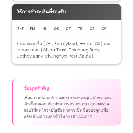
ถอนที่รวดเร็วและปลอดภัย 100% ไม่ว่าจะเป็น
ทะเบียนและเริ่มเล่นได้ในขั้นตอนเดียว ด้วย
มือใหม่หรือมือเก่า ทุกคนสามารถเข้ามาเล่น
เกมสล็อตที่หลากหลายที่ให้บริการตลอด 24
และทำกำไรได้อย่างแน่นอน! เว็บ
ชั่วโมง TQ88 มอบประสบการณ์การเล่นเกมที่
มีคุณภาพพร้อมเซิร์ฟเวอร์ที่เชื่อถือได้ รับ
TQ88 เว็บตรง เว็บเกมไฮโลออนไลน์
ประกันความสนุกที่ไม่หยุดนิ่ง
ค้นพบความตื่นเต้นของการเล่นเกมลูกเต๋า
อันดับ 1 ที่เชื่อถือได้
ออนไลน์กับ TQ88 – จุดหมายปลายทาง
คุณภาพที่เชื่อถือได้สำหรับผู้ชื่นชอบไฮโล ด้วย
ประสบการณ์กว่าทศวรรษ TQ88 ได้รับความ
ไว้วางใจจากสมาชิกด้วยคุณภาพที่ได้รับการ
1
2
3
4
5
พิสูจน์แล้วและประวัติอันไร้ที่ติ ด้วยช่อง
ทางการสื่อสารที่หลากหลายตลอด 24 ชั่วโมง
ทุกวัน รวมถึงทีมสนับสนุนลูกค้าโดยเฉพาะ
เรารับประกันประสบการณ์ที่ราบรื่น